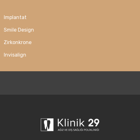
Implantat
Smile Design
Zirkonkrone
Invisalign