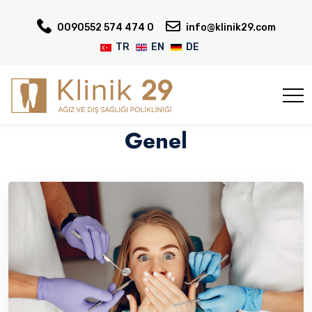
0090552 574 474 0
info@klinik29.com
TR
EN
DE
Genel